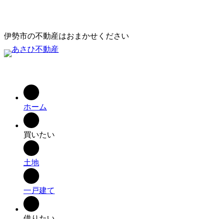
内
容
を
伊勢市の不動産はおまかせください
ス
キ
ッ
プ
ホーム
買いたい
土地
一戸建て
借りたい