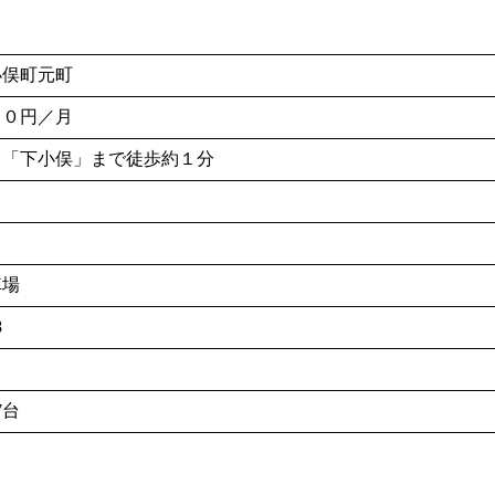
俣町元町
００円／月
「下小俣」まで徒歩約１分
駐車場
8
介
7台