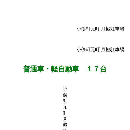
小俣町元町 月極駐車場
小俣町元町 月極駐車場
普通車・軽自動車 １７台
小
俣
町
元
町
月
極