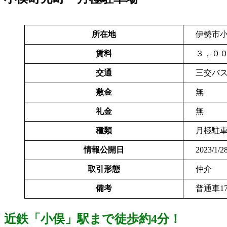
所在地
伊勢市小
賃料
３，０
交通
三交バス
敷金
無
礼金
無
種類
月極
情報公開日
2023/1/2
取引形態
仲
備考
普通車1
近鉄「小俣」駅まで徒歩約4分！